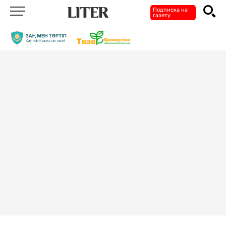
Подписка на
газету