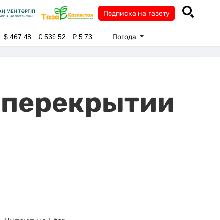
Подписка на газету
Погода
$
467.48
€
539.52
₽
5.73
 перекрытии