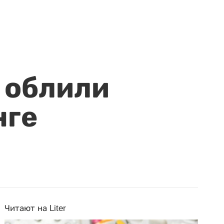
 облили
нге
Читают на Liter