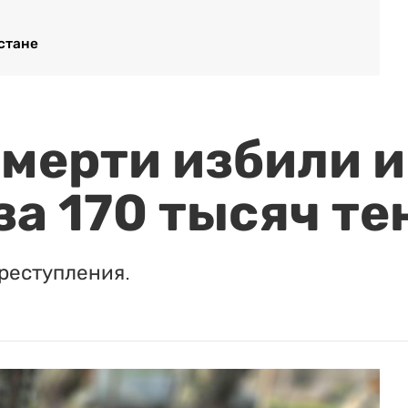
стане
мерти избили и
за 170 тысяч те
реступления.