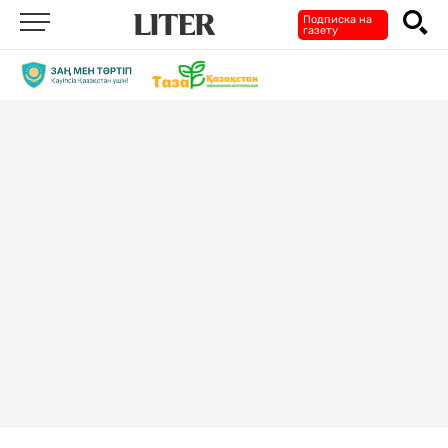
Подписка на
газету