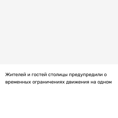
Жителей и гостей столицы предупредили о
временных ограничениях движения на одном
из самых загруженных проспектов города.
Причиной станут дорожные работы, которые
продлятся два дня, передает
Liter.kz
.
По информации городских служб, с 7 по 8