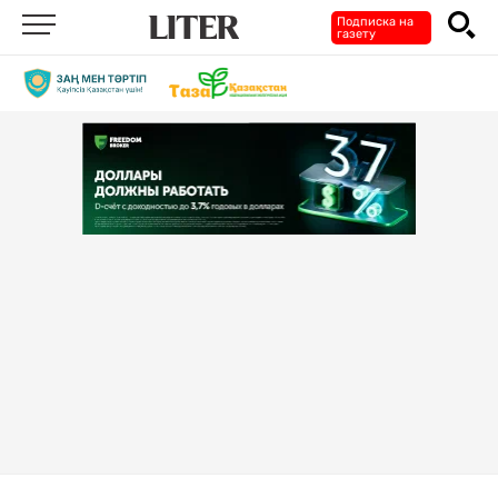
Подписка на
газету