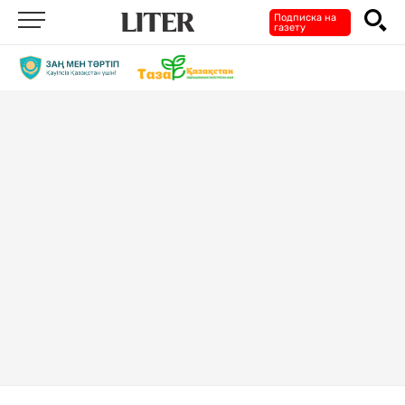
Подписка на
газету