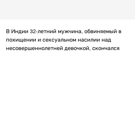
В Индии 32-летний мужчина, обвиняемый в
похищении и сексуальном насилии над
несовершеннолетней девочкой, скончался
после того, как разъяренная толпа жестоко
избила его в. Полиция сообщила об аресте
восьми человек, причастных к нападению,
передает
Liter.kz
со ссылкой на
news9live
.
Местные жители рассказали, что
обвиняемый, Мохаммад Эмроз, похитил
школьницу и держал ее взаперти в своем
доме два дня. Семья искала ее повсюду, но не
смогла найти никаких следов. Спустя