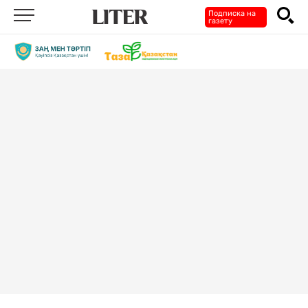
Подписка на
газету