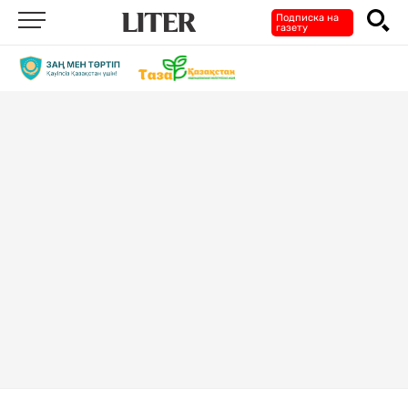
Подписка на
газету