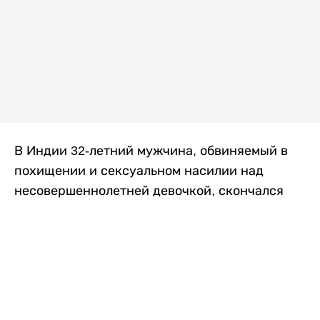
В Индии 32-летний мужчина, обвиняемый в
похищении и сексуальном насилии над
несовершеннолетней девочкой, скончался
после того, как разъяренная толпа жестоко
избила его в. Полиция сообщила об аресте
восьми человек, причастных к нападению,
передает
Liter.kz
со ссылкой на
news9live
.
Местные жители рассказали, что