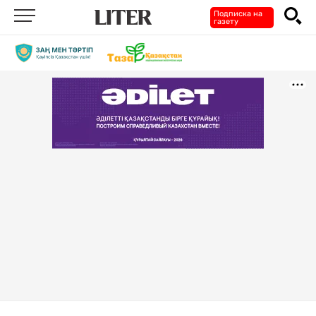
Подписка на
газету