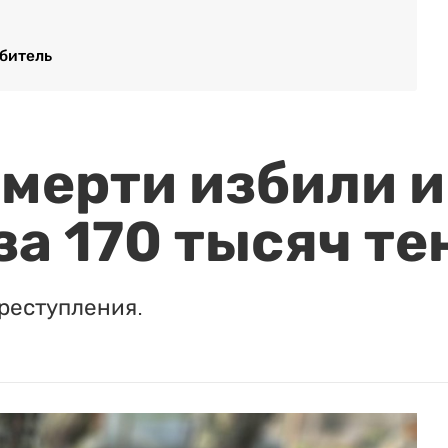
ебитель
мерти избили и
за 170 тысяч те
реступления.