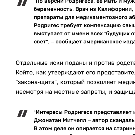
“По версии Родригеса, ее мать и муж
беременность. Врач из Калифорнии,
препараты для медикаментозного аб
Родригес требует компенсацию свыш
выступает от имени всех "будущих о
свет", – сообщает американское изд
Отдельные иски поданы и против родст
Който, как утверждают его представите
"закона-щита", который позволяет меди
несмотря на местные запреты, и защищ
“Интересы Родригеса представляет
Джонатан Митчелл – автор скандальн
В этом деле он опирается на старин