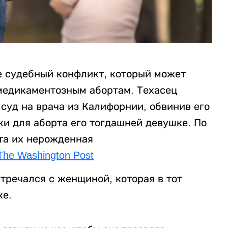
е судебный конфликт, который может
медикаментозным абортам. Техасец
суд на врача из Калифорнии, обвинив его
тки для аборта его тогдашней девушке. По
ита их нерожденная
The Washington Post
стречался с женщиной, которая в тот
ке.