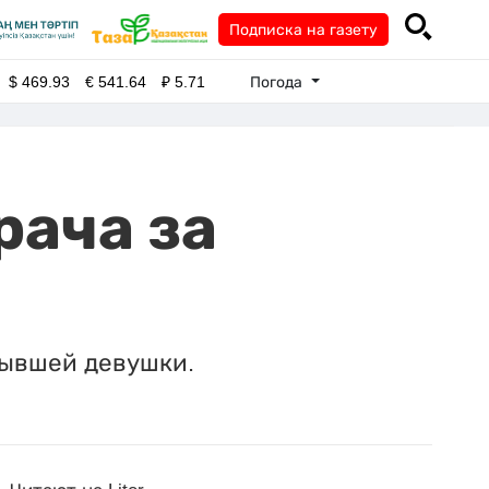
Подписка на газету
Погода
$
469.93
€
541.64
₽
5.71
рача за
бывшей девушки.