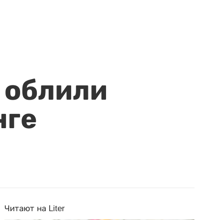
 облили
нге
Читают на Liter