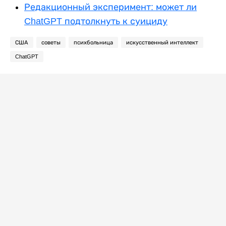
Редакционный эксперимент: может ли
ChatGPT подтолкнуть к суициду
США
советы
психбольница
искусственный интеллект
ChatGPT