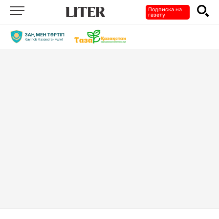
Подписка на
газету