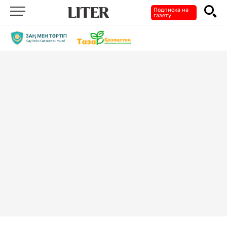
Подписка на
газету