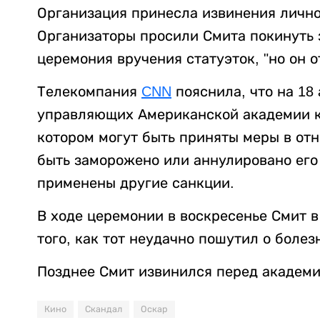
Организация принесла извинения лично
Организаторы просили Смита покинуть з
церемония вручения статуэток, "но он о
Телекомпания
CNN
пояснила, что на 18
управляющих Американской академии ки
котором могут быть приняты меры в от
быть заморожено или аннулировано его
применены другие санкции.
В ходе церемонии в воскресенье Смит в
того, как тот неудачно пошутил о болез
Позднее Смит извинился перед академи
Кино
Скандал
Оскар