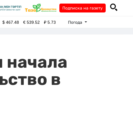
Подписка на газету
Погода
$
467.48
€
539.52
₽
5.73
 начала
ьство в