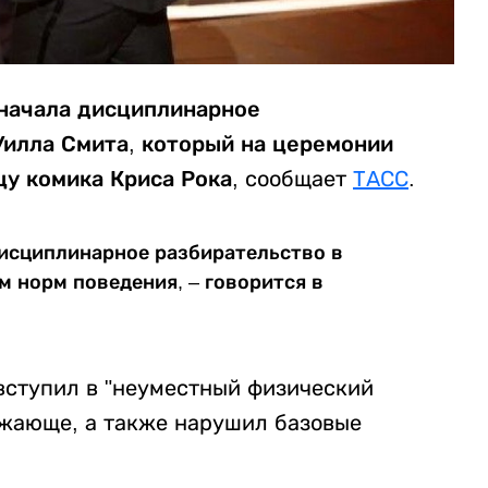
 начала дисциплинарное
Уилла Смита, который на церемонии
цу комика Криса Рока
, сообщает
ТАСС
.
исциплинарное разбирательство в
м норм поведения, – говорится в
 вступил в "неуместный физический
рожающе, а также нарушил базовые