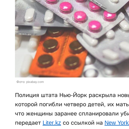
Фото: pixabay.com
Полиция штата Нью-Йорк раскрыла новы
которой погибли четверо детей, их мат
что женщины заранее спланировали убий
передает
Liter.kz
со ссылкой на
New York