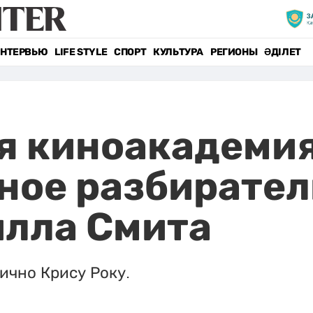
НТЕРВЬЮ
LIFE STYLE
СПОРТ
КУЛЬТУРА
РЕГИОНЫ
ӘДІЛЕТ
я киноакадемия
ое разбирател
илла Смита
ично Крису Року.