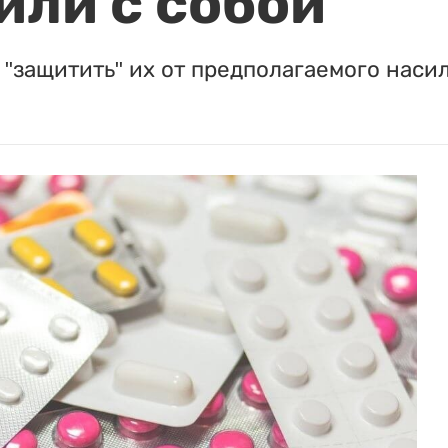
или с собой
"защитить" их от предполагаемого насил