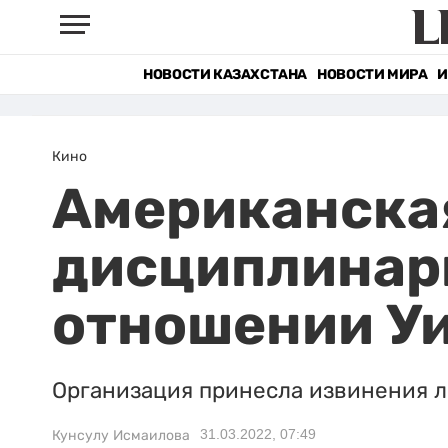
НОВОСТИ КАЗАХСТАНА
НОВОСТИ МИРА
И
Кино
Американска
дисциплинарн
отношении У
Организация принесла извинения л
31.03.2022, 07:49
Кунсулу Исмаилова