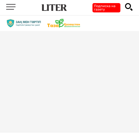
Подписка на
газету