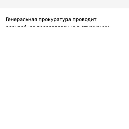
Генеральная прокуратура проводит
досудебное расследование в отношении
преступной группы, длительное время
занимавшейся экономической контрабандой
товаров из Китая в Казахстан, передает
Liter.kz
со ссылкой на Генпрокуратуру РК.
"Следствием установлено, что из 37
компаний, только по двум
аффилированным предприятиям
"Metlink" и "Urban Green" участниками
ОПГ причинен ущерб государству
свыше 2,7 млрд тенге", - говорится в
сообщении.