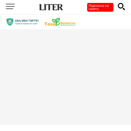
Подписка на
газету