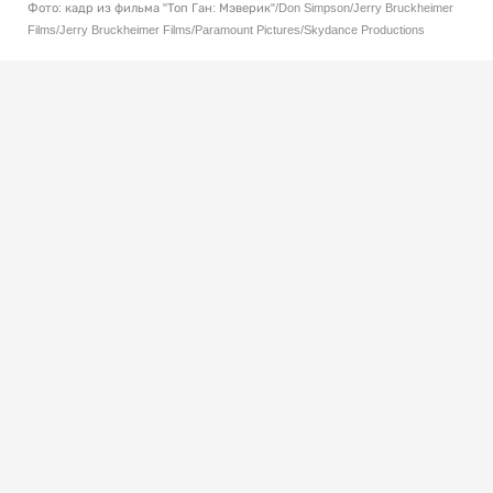
Фото: кадр из фильма "Топ Ган: Мэверик"/Don Simpson/Jerry Bruckheimer
Films/Jerry Bruckheimer Films/Paramount Pictures/Skydance Productions