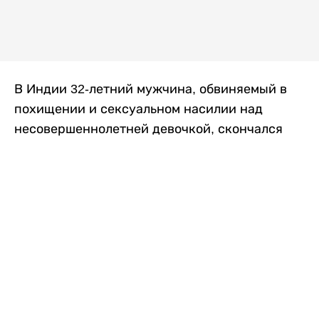
В Индии 32-летний мужчина, обвиняемый в
похищении и сексуальном насилии над
несовершеннолетней девочкой, скончался
после того, как разъяренная толпа жестоко
избила его в. Полиция сообщила об аресте
восьми человек, причастных к нападению,
передает
Liter.kz
со ссылкой на
news9live
.
Местные жители рассказали, что
обвиняемый, Мохаммад Эмроз, похитил
школьницу и держал ее взаперти в своем
доме два дня. Семья искала ее повсюду, но не
смогла найти никаких следов. Спустя