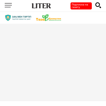
Подписка на
газету