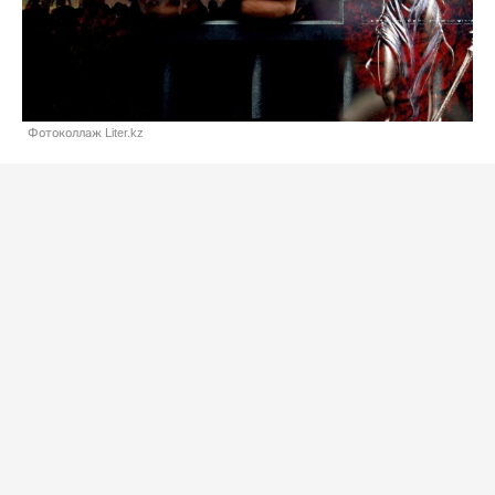
Фотоколлаж Liter.kz