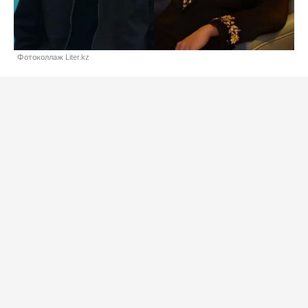
Фотоколлаж Liter.kz