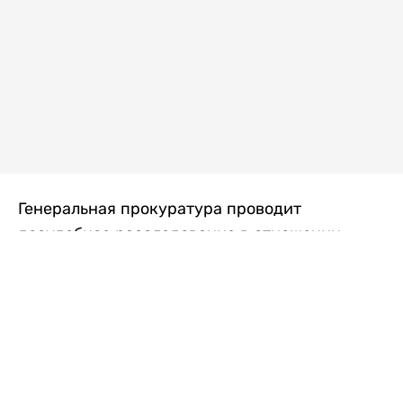
Генеральная прокуратура проводит
досудебное расследование в отношении
преступной группы, длительное время
занимавшейся экономической контрабандой
товаров из Китая в Казахстан, передает
Liter.kz
со ссылкой на Генпрокуратуру РК.
"Следствием установлено, что из 37
компаний, только по двум