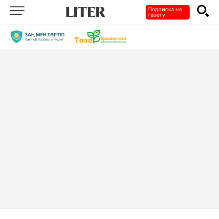
Подписка на
газету