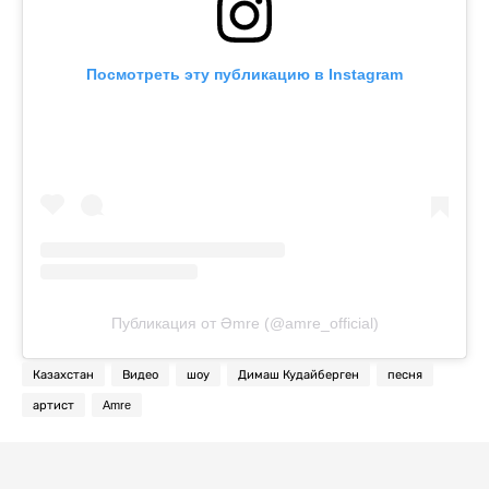
Посмотреть эту публикацию в Instagram
Публикация от Əmre (@amre_official)
Казахстан
Видео
шоу
Димаш Кудайберген
песня
артист
Amre