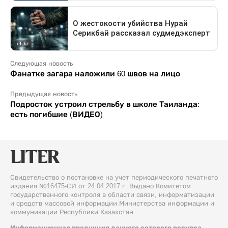
Следующая новость
Фанатке загара наложили 60 швов на лицо
Предыдущая новость
Подросток устроил стрельбу в школе Таиланда:
есть погибшие (ВИДЕО)
Свидетельство о постановке на учет периодического печатного
издания №16475-СИ от 24.04.2017 г. Выдано Комитетом
государственного контроля в области связи, информатизации
и средств массовой информации Министерства информации и
коммуникации Республики Казахстан.
Информационная продукция данного сетевого ресурса