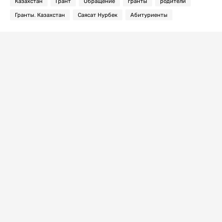
Казахстан
Грант
Обращение
гранты
родители
Гранты. Казахстан
Саясат Нурбек
Абитуриенты