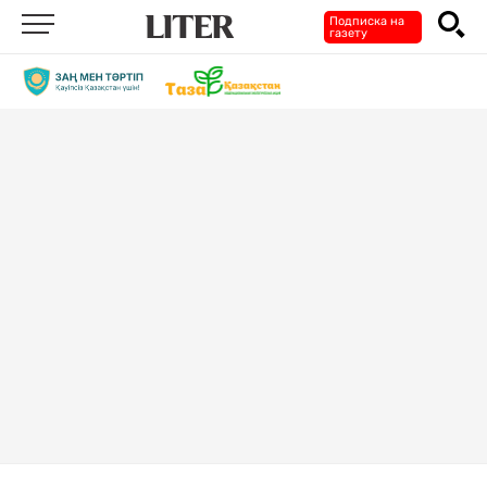
Подписка на
газету