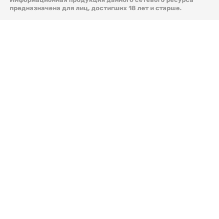
предназначена для лиц, достигших 18 лет и старше.
© 2026 Liter.kz. Все права защищены.
Скачать
электронную версию газеты Liter.kz № 88 от 8 авг.