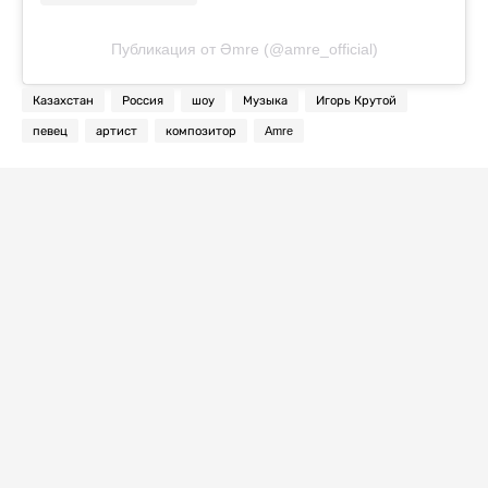
Публикация от Əmre (@amre_official)
Казахстан
Россия
шоу
Музыка
Игорь Крутой
певец
артист
композитор
Amre