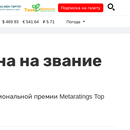
Подписка на газету
Погода
$
469.93
€
541.64
₽
5.71
а на звание
ональной премии Metaratings Top