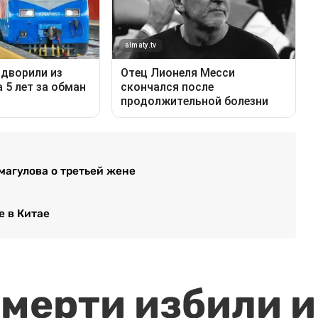
магулова о третьей жене
е в Китае
мерти избили и