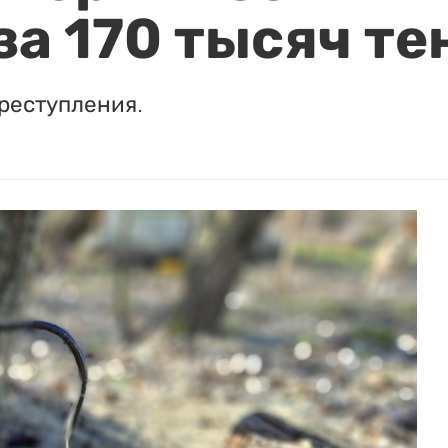
за 170 тысяч те
реступления.