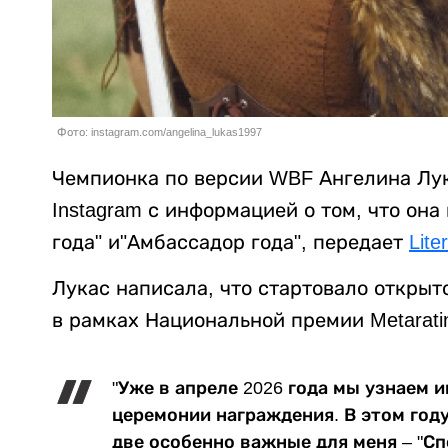
Фото: instagram.com/angelina_lukas1997
Чемпионка по версии WBF Ангелина Лу
Instagram с информацией о том, что он
года" и"Амбассадор года", передает
Lite
Лукас написала, что стартовало открыт
в рамках Национальной премии Metaratin
"Уже в апреле 2026 года мы узнаем 
церемонии награждения. В этом году 
две особенно важные для меня – "Спо