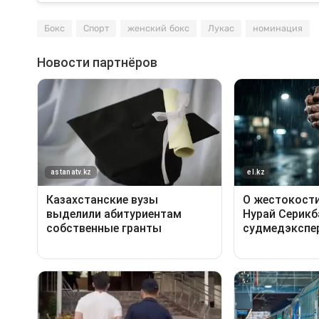
Бокс
Спорт
женский бокс
Лукас
номинация