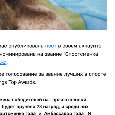
кас опубликовала
пост
в своем аккаунте
а номинирована на звание "Спортсменка
r.kz
.
ое голосование за звание лучших в спорте
gs Top Awards.
имена победителей на торжественной
будет вручено 28 наград, и среди них
ртсменка года" и "Амбассадор года". Я