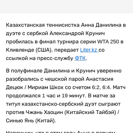
Казахстанская теннисистка Анна Данилина в
дуэте с сербкой Александрой Крунич
пробилась в финал турнира серии WTA 250 в
Кливленде (США), передает
Liter.kz
со
ссылкой на пресс-службу
ФТК
.
В полуфинале Данилина и Крунич уверенно
разобрались с чешской парой Анастасия
Децюк / Мириам Шкох со счетом 6:2, 6:4. Матч
продолжался 1 час и 19 минут. В матче за
титул казахстанско-сербский дуэт сыграют
против Чжань Хаоцин (Китайский Тайбэй) /
Синью Янь (Китай).
Напомним, что в этом году Анна в парном