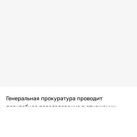
Генеральная прокуратура проводит
досудебное расследование в отношении
преступной группы, длительное время
занимавшейся экономической контрабандой
товаров из Китая в Казахстан, передает