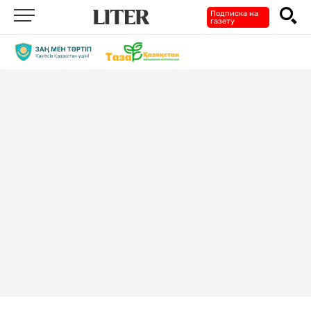
Подписка на
газету