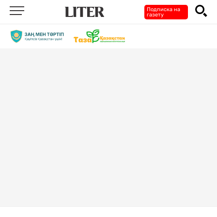
Подписка на
газету