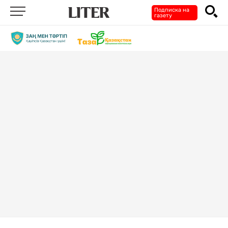
Подписка на
газету