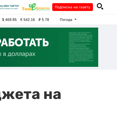
Подписка на газету
Погода
$
469.85
€
542.16
₽
5.78
джета на