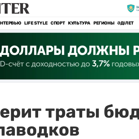
НТЕРВЬЮ
LIFE STYLE
СПОРТ
КУЛЬТУРА
РЕГИОНЫ
ӘДІЛЕТ
ерит траты бю
паводков