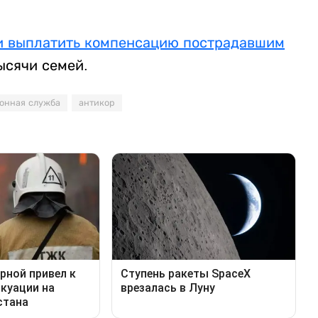
и выплатить компенсацию пострадавшим
ысячи семей.
онная служба
антикор