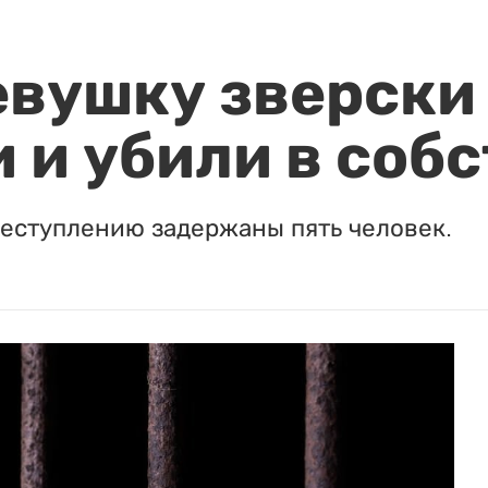
евушку зверски
 и убили в соб
реступлению задержаны пять человек.