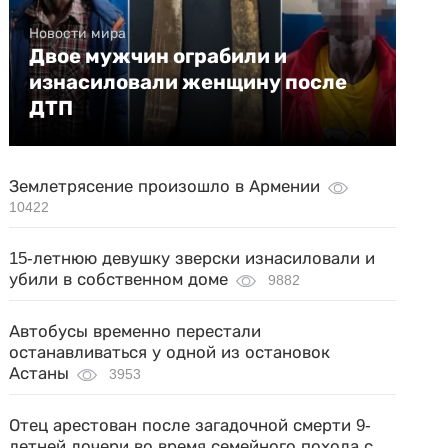
Новости мира
Двое мужчин ограбили и
изнасиловали женщину после
ДТП
Землетрясение произошло в Армении
10422
15-летнюю девушку зверски изнасиловали и
убили в собственном доме
9882
Автобусы временно перестали
останавливаться у одной из остановок
Астаны
3953
Отец арестован после загадочной смерти 9-
летней дочери во время семейного похода с