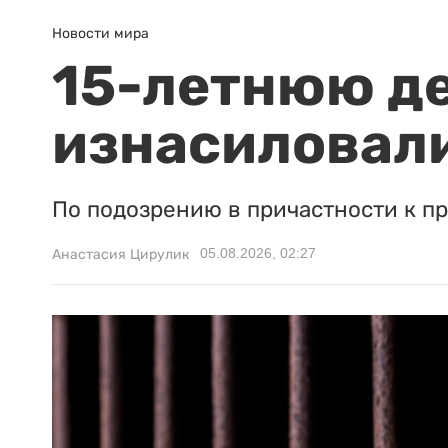
Новости мира
15-летнюю д
изнасиловали
По подозрению в причастности к п
05.08.2026, 02:27
Анастасия Цирулик