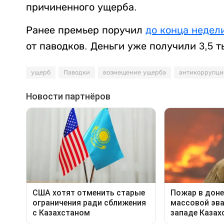
причиненного ущерба.
Ранее премьер поручил
до конца недел
от паводков. Деньги уже получили 3,5 т
ущерб
Паводки
возмещение ущерба
антикоррупци