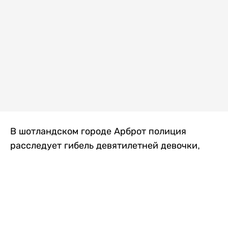
В шотландском городе Арброт полиция
расследует гибель девятилетней девочки,
которую нашли с тяжелыми травмами в
промышленной зоне, где семья разбила
палаточный лагерь. По подозрению в
убийстве ребенка задержан ее 35-летний
отец, передает
Liter.kz
со ссылкой на
The Sun
.