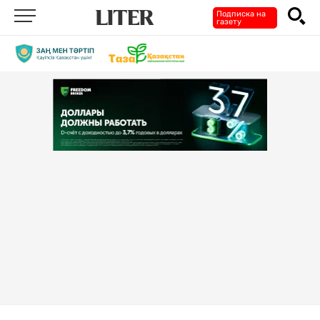
Подписка на
газету