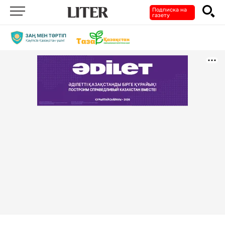
Подписка на
газету