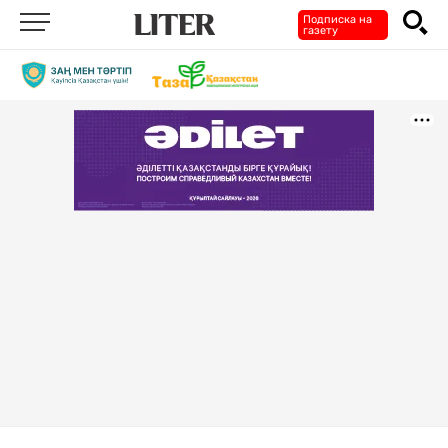
Подписка на
газету