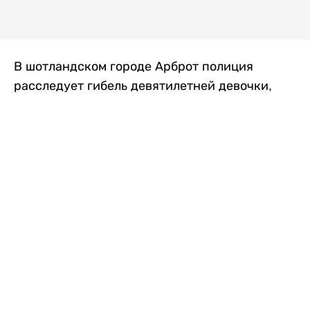
В шотландском городе Арброт полиция
расследует гибель девятилетней девочки,
которую нашли с тяжелыми травмами в
промышленной зоне, где семья разбила
палаточный лагерь. По подозрению в
убийстве ребенка задержан ее 35-летний
отец, передает
Liter.kz
со ссылкой на
The Sun
.
По данным полиции, семья из Западного
Йоркшира приехала в Арброт и разбила
палатку на территории заброшенной
промышленной зоны неподалеку от пляжа.
Вместе с родителями были двое детей.