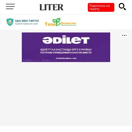
Подписка на
газету