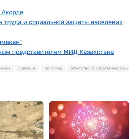
 Акорде
м труда и социальной защиты населения
амекен”
ным представителем МИД Казахстана
чение
советник
Иргалиев
Агентство по стратегическому