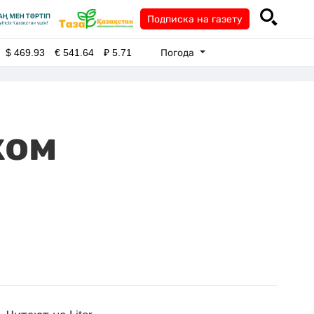
Подписка на газету
Погода
$
469.93
€
541.64
₽
5.71
ком