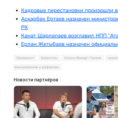
Кадровые перестановки произошли в
Аскарбек Ертаев назначен министро
РК
Канат Шарлапаев возглавил НПП “Ат
Ерлан Жетыбаев назначен официаль
Президент
Казахстан
Касым-Жомарт Токаев
назна
планированию и реформам