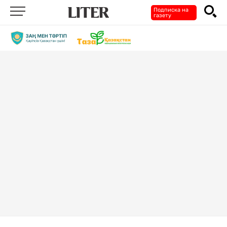
Подписка на
газету