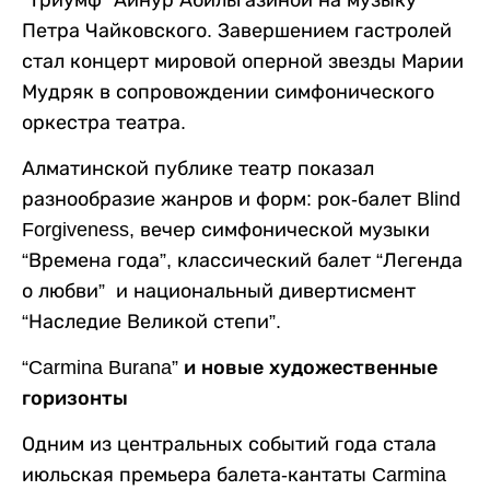
“Триумф” Айнур Абильгазиной на музыку
Петра Чайковского. Завершением гастролей
стал концерт мировой оперной звезды Марии
Мудряк в сопровождении симфонического
оркестра театра.
Алматинской публике театр показал
разнообразие жанров и форм: рок-балет Blind
Forgiveness, вечер симфонической музыки
“Времена года”, классический балет “Легенда
о любви” и национальный дивертисмент
“Наследие Великой степи”.
“
Carmina Burana” и новые художественные
горизонты
Одним из центральных событий года стала
июльская премьера балета-кантаты Carmina