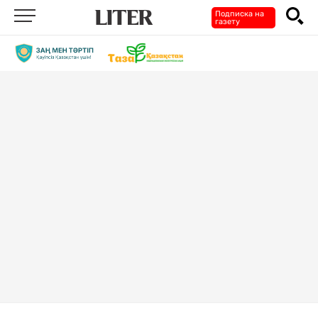
Подписка на
газету