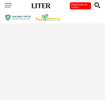
Подписка на
газету