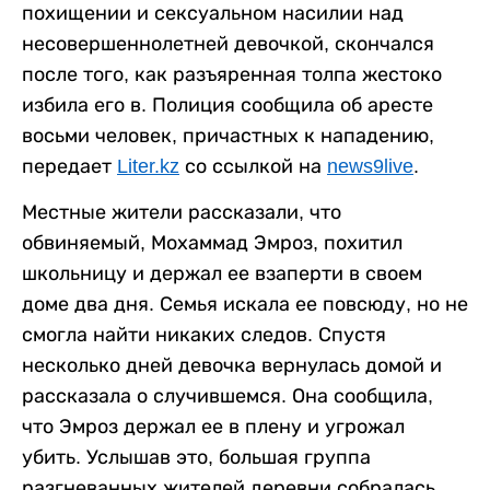
похищении и сексуальном насилии над
несовершеннолетней девочкой, скончался
после того, как разъяренная толпа жестоко
избила его в. Полиция сообщила об аресте
восьми человек, причастных к нападению,
передает
Liter.kz
со ссылкой на
news9live
.
Местные жители рассказали, что
обвиняемый, Мохаммад Эмроз, похитил
школьницу и держал ее взаперти в своем
доме два дня. Семья искала ее повсюду, но не
смогла найти никаких следов. Спустя
несколько дней девочка вернулась домой и
рассказала о случившемся. Она сообщила,
что Эмроз держал ее в плену и угрожал
убить. Услышав это, большая группа
разгневанных жителей деревни собралась,