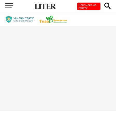
Подписка на
газету