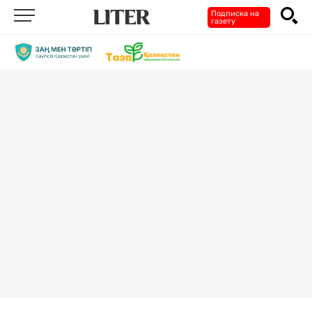
Подписка на
газету