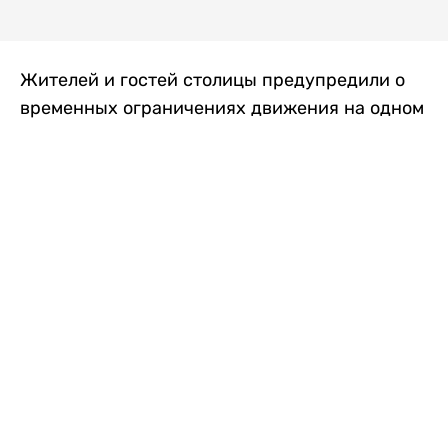
Жителей и гостей столицы предупредили о
временных ограничениях движения на одном
из самых загруженных проспектов города.
Причиной станут дорожные работы, которые
продлятся два дня, передает
Liter.kz
.
По информации городских служб, с 7 по 8
августа на проспекте Кабанбай батыра
пройдет ремонт дорожного покрытия. В связи
с этим движение будет частично ограничено
на участке от улицы Калкаман до улицы
Сарайшык. Полностью перекрывать дорогу не
планируется. На время ремонта движение
транспорта организуют по одной стороне