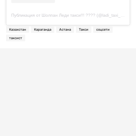
Публикация от Шолпан Леди такси!!! ???? (@ladi_taxi_astana)
Казахстан
Караганда
Астана
Такси
соцсети
таксист