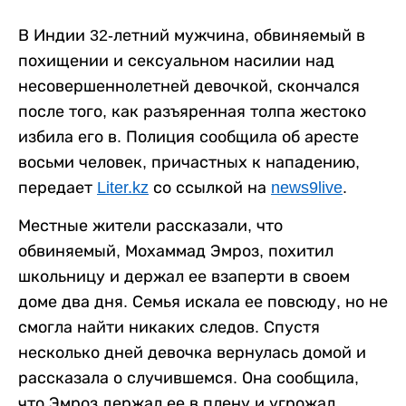
В Индии 32-летний мужчина, обвиняемый в
похищении и сексуальном насилии над
несовершеннолетней девочкой, скончался
после того, как разъяренная толпа жестоко
избила его в. Полиция сообщила об аресте
восьми человек, причастных к нападению,
передает
Liter.kz
со ссылкой на
news9live
.
Местные жители рассказали, что
обвиняемый, Мохаммад Эмроз, похитил
школьницу и держал ее взаперти в своем
доме два дня. Семья искала ее повсюду, но не
смогла найти никаких следов. Спустя
несколько дней девочка вернулась домой и
рассказала о случившемся. Она сообщила,
что Эмроз держал ее в плену и угрожал