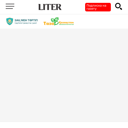
Подписка на
газету