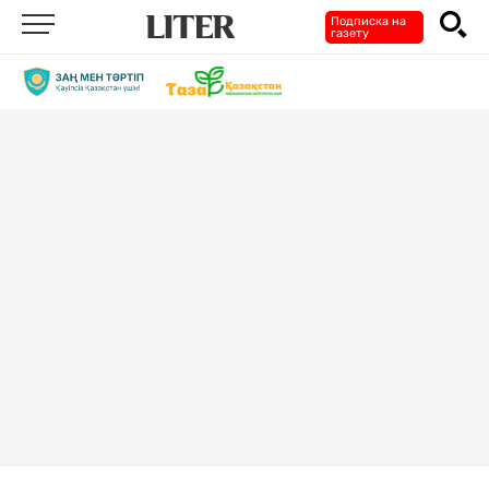
Подписка на
газету