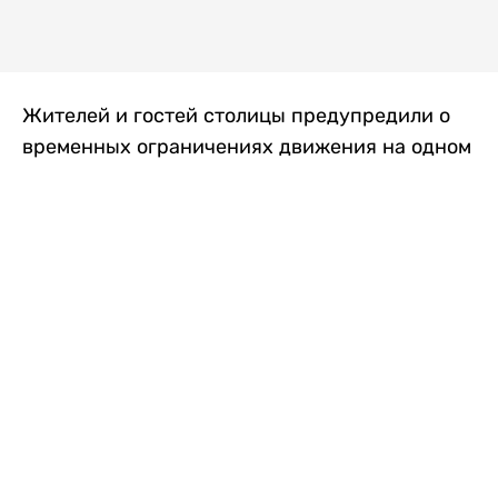
Жителей и гостей столицы предупредили о
временных ограничениях движения на одном
из самых загруженных проспектов города.
Причиной станут дорожные работы, которые
продлятся два дня, передает
Liter.kz
.
По информации городских служб, с 7 по 8
августа на проспекте Кабанбай батыра
пройдет ремонт дорожного покрытия. В связи
с этим движение будет частично ограничено
на участке от улицы Калкаман до улицы
Сарайшык. Полностью перекрывать дорогу не
планируется. На время ремонта движение