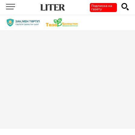
Подписка на
газету