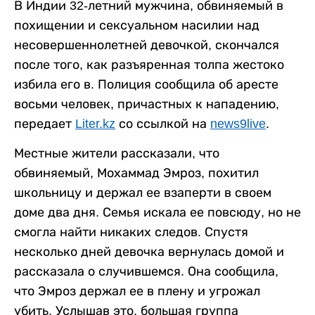
В Индии 32-летний мужчина, обвиняемый в
похищении и сексуальном насилии над
несовершеннолетней девочкой, скончался
после того, как разъяренная толпа жестоко
избила его в. Полиция сообщила об аресте
восьми человек, причастных к нападению,
передает
Liter.kz
со ссылкой на
news9live
.
Местные жители рассказали, что
обвиняемый, Мохаммад Эмроз, похитил
школьницу и держал ее взаперти в своем
доме два дня. Семья искала ее повсюду, но не
смогла найти никаких следов. Спустя
несколько дней девочка вернулась домой и
рассказала о случившемся. Она сообщила,
что Эмроз держал ее в плену и угрожал
убить. Услышав это, большая группа