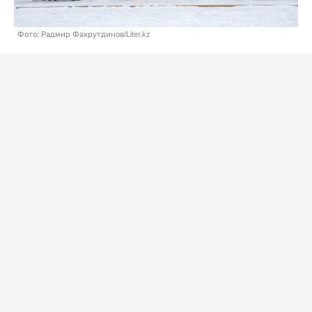
Фото: Радмир Фахрутдинов/Liter.kz