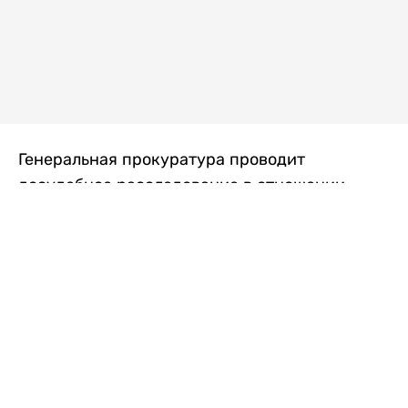
Генеральная прокуратура проводит
досудебное расследование в отношении
преступной группы, длительное время
занимавшейся экономической контрабандой
товаров из Китая в Казахстан, передает
Liter.kz
со ссылкой на Генпрокуратуру РК.
"Следствием установлено, что из 37
компаний, только по двум
аффилированным предприятиям
"Metlink" и "Urban Green" участниками