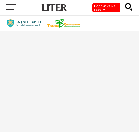
Подписка на
газету