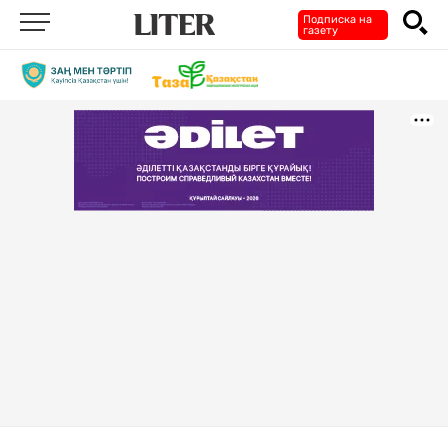
Подписка на
газету