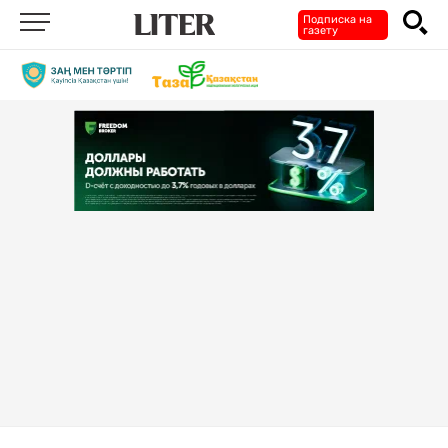
Подписка на
газету