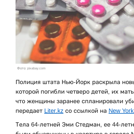
Фото: pixabay.com
Полиция штата Нью-Йорк раскрыла новы
которой погибли четверо детей, их мат
что женщины заранее спланировали убий
передает
Liter.kz
со ссылкой на
New York
Тела 64-летней Эми Стедман, ее 44-лет