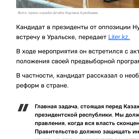
Фото: пресс-служба Штаба Нурлана Ауесбаева
Кандидат в президенты от оппозиции Н
встречу в Уральске, передает
Liter.kz.
В ходе мероприятия он встретился с ак
положения своей предвыборной програ
В частности, кандидат рассказал о не
реформ в стране.
Главная задача, стоящая перед Каза
президентской республики. Мы дол
правления, когда вся власть сконце
Правительство должно защищать инт