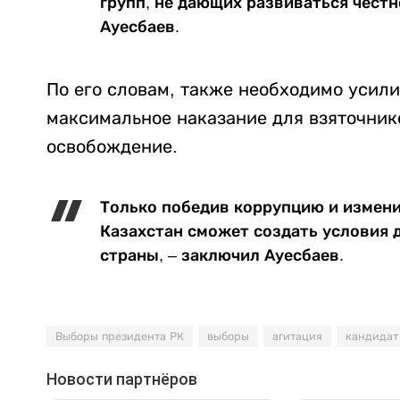
групп, не дающих развиваться честн
Ауесбаев.
По его словам, также необходимо усили
максимальное наказание для взяточник
освобождение.
Только победив коррупцию и измени
Казахстан сможет создать условия 
страны, – заключил Ауесбаев.
Выборы президента РК
выборы
агитация
кандидат