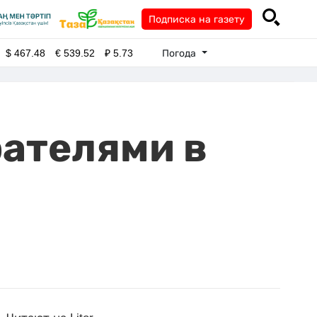
Подписка на газету
Погода
$
467.48
€
539.52
₽
5.73
рателями в