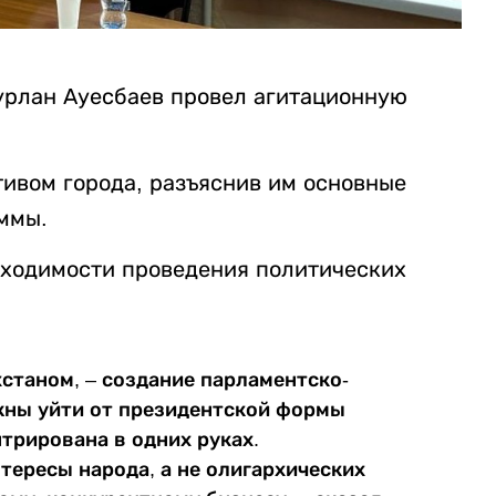
урлан Ауесбаев провел агитационную
тивом города, разъяснив им основные
ммы.
обходимости проведения политических
хстаном, – создание парламентско-
жны уйти от президентской формы
нтрирована в одних руках.
ересы народа, а не олигархических