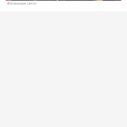
Фотоколлаж Liter.kz