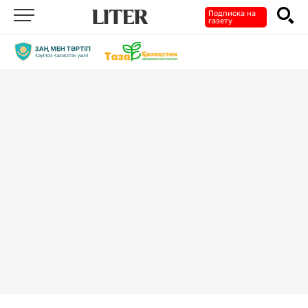
Подписка на
газету