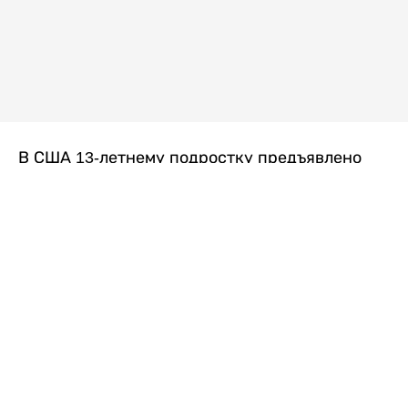
В США 13-летнему подростку предъявлено
обвинение в убийстве второй степени после
гибели его 14-летней сводной сестры. По
версии следствия, трагедия произошла
вскоре после ссоры между детьми, передает
Liter.kz
со ссылкой на
kmph.com
.
Как сообщили в полиции, девочка получила
огнестрельное ранение в голову. Она
скончалась от полученных травм.