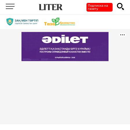
Подписка на
газету