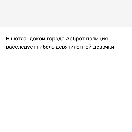
В шотландском городе Арброт полиция
расследует гибель девятилетней девочки,
которую нашли с тяжелыми травмами в
промышленной зоне, где семья разбила
палаточный лагерь. По подозрению в
убийстве ребенка задержан ее 35-летний
отец, передает
Liter.kz
со ссылкой на
The Sun
.
По данным полиции, семья из Западного
Йоркшира приехала в Арброт и разбила
палатку на территории заброшенной
промышленной зоны неподалеку от пляжа.