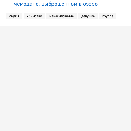
чемодане, выброшенном в озеро
Индия
Убийство
изнасилование
девушка
группа