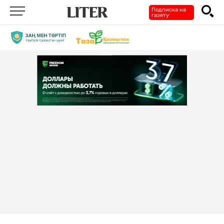
Подписка на
газету