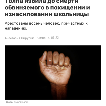
Толпа избила до смерти
обвиняемого в похищении и
изнасиловании школьницы
Арестованы восемь человек, причастных к
нападению.
Сегодня, 01:22
Анастасия Цирулик
Фото: pixabay.com