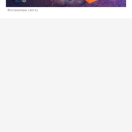
Фотоколлаж Liter.kz