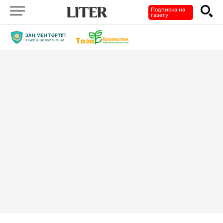
Подписка на
газету