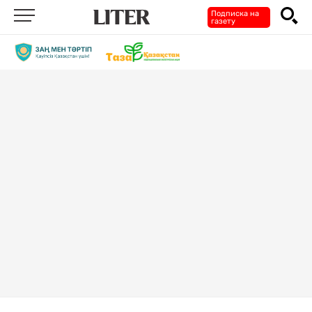
Подписка на
газету