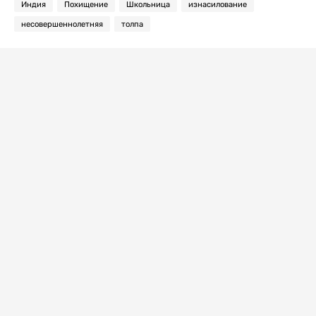
Индия
Похищение
Школьница
изнасилование
несовершеннолетняя
толпа