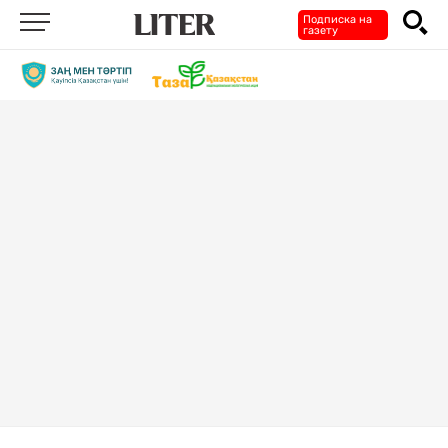
Подписка на
газету