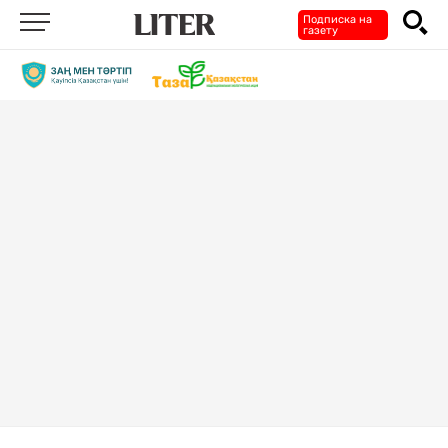
Подписка на
газету