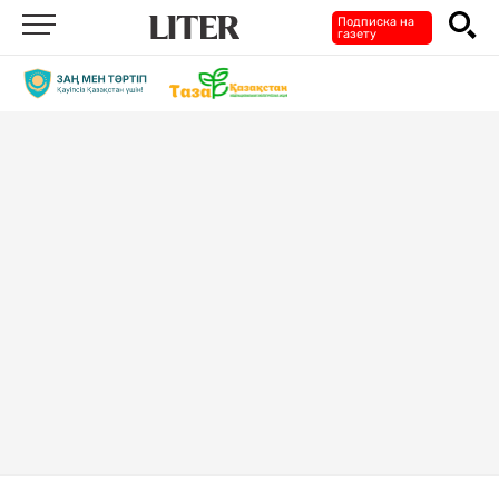
Подписка на
газету