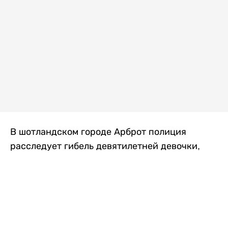
В шотландском городе Арброт полиция
расследует гибель девятилетней девочки,
которую нашли с тяжелыми травмами в
промышленной зоне, где семья разбила
палаточный лагерь. По подозрению в
убийстве ребенка задержан ее 35-летний
отец, передает
Liter.kz
со ссылкой на
The Sun
.