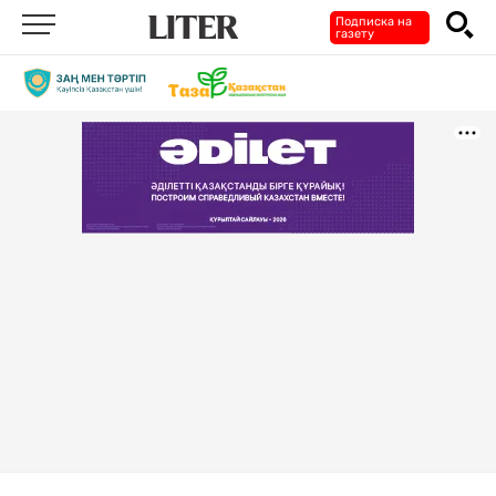
Подписка на
газету