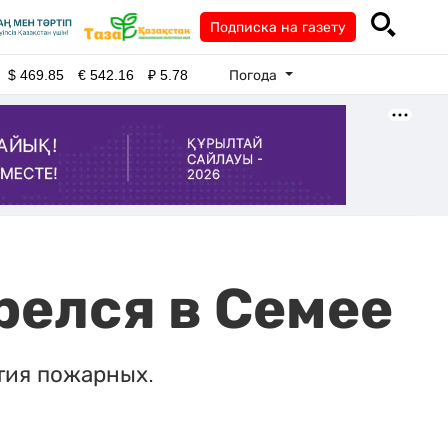
Подписка на газету
Погода
$
469.85
€
542.16
₽
5.78
релся в Семее
тия пожарных.