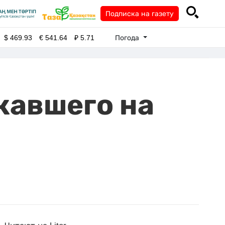
Подписка на газету
Погода
$
469.93
€
541.64
₽
5.71
жавшего на