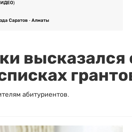
ВИДЕО)
зда Саратов - Алматы
и высказался о
 списках гранто
ителям абитуриентов.